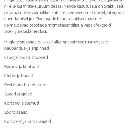
nii elu- kui mitte-eluruumidesse. Nende kasutusala on praktiliselt
piiramatu: kõikvõimalikel ehitistel, renoveerimsitöödel, interjööri
uuendamisel jm. Pinglagede head tehnilised andmed
võimaldavad teostada mitmetasandilisi ja väga efektseid
sisekujunduslahendusi.
Pinglagesid paigaldatakse alljärgnevatesse ruumidesse:
Kaubandus- ja äripinnad
Laod ja tööstushooned
Bürood ja kontorid
Klubid ja baarid
Restoranid ja kohvikud
Spaad ja ujulad
Korterid ja elamud
Spordisaalid
Kontserdi ja tantsusaalid