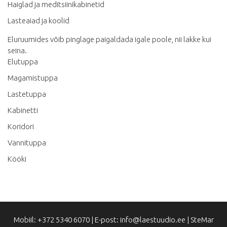
Haiglad ja meditsiinikabinetid
Lasteaiad ja koolid
Eluruumides võib pinglage paigaldada igale poole, nii lakke kui
seina.
Elutuppa
Magamistuppa
Lastetuppa
Kabinetti
Koridori
Vannituppa
Kööki
Mobiil: +372 5340 6070 | E-post: info@laestuudio.ee | SteMar