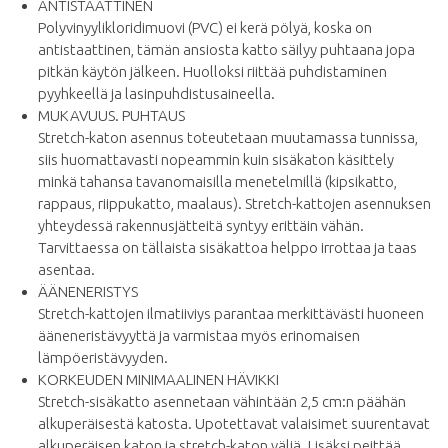
ANTISTAATTINEN
​Polyvinyylikloridimuovi (PVC) ei kerä pölyä, koska on
antistaattinen, tämän ansiosta katto säilyy puhtaana jopa
pitkän käytön jälkeen. Huolloksi riittää puhdistaminen
pyyhkeellä ja lasinpuhdistusaineella.
MUKAVUUS. PUHTAUS
Stretch-katon asennus toteutetaan muutamassa tunnissa,
siis huomattavasti nopeammin kuin sisäkaton käsittely
minkä tahansa tavanomaisilla menetelmillä (kipsikatto,
rappaus, riippukatto, maalaus). Stretch-kattojen asennuksen
yhteydessä rakennusjätteitä syntyy erittäin vähän.
Tarvittaessa on tällaista sisäkattoa helppo irrottaa ja taas
asentaa.
ÄÄNENERISTYS
Stretch-kattojen ilmatiiviys parantaa merkittävästi huoneen
ääneneristävyyttä ja varmistaa myös erinomaisen
lämpöeristävyyden.
KORKEUDEN MINIMAALINEN HÄVIKKI
Stretch-sisäkatto asennetaan vähintään 2,5 cm:n päähän
alkuperäisestä katosta. Upotettavat valaisimet suurentavat
alkuperäisen katon ja stretch-katon väliä. Lisäksi peittää