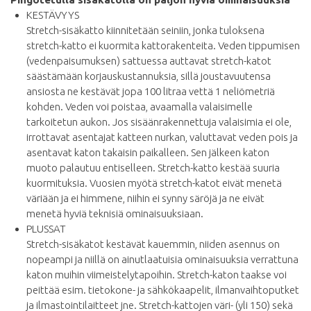
KESTÄVYYS
Stretch-sisäkatto kiinnitetään seiniin, jonka tuloksena
stretch-katto ei kuormita kattorakenteita. Veden tippumisen
(vedenpaisumuksen) sattuessa auttavat stretch-katot
säästämään korjauskustannuksia, sillä joustavuutensa
ansiosta ne kestävät jopa 100 litraa vettä 1 neliömetriä
kohden. Veden voi poistaa, avaamalla valaisimelle
tarkoitetun aukon. Jos sisäänrakennettuja valaisimia ei ole,
irrottavat asentajat katteen nurkan, valuttavat veden pois ja
asentavat katon takaisin paikalleen. Sen jälkeen katon
muoto palautuu entiselleen. Stretch-katto kestää suuria
kuormituksia. Vuosien myötä stretch-katot eivät menetä
väriään ja ei himmene, niihin ei synny säröjä ja ne eivät
menetä hyviä teknisiä ominaisuuksiaan.
PLUSSAT
Stretch-sisäkatot kestävät kauemmin, niiden asennus on
nopeampi ja niillä on ainutlaatuisia ominaisuuksia verrattuna
katon muihin viimeistelytapoihin. Stretch-katon taakse voi
peittää esim. tietokone- ja sähkökaapelit, ilmanvaihtoputket
ja ilmastointilaitteet jne. Stretch-kattojen väri- (yli 150) sekä