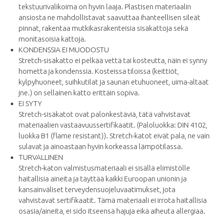
tekstuurivalikoima on hyvin laaja. Plastisen materiaalin
ansiosta ne mahdollistavat saavuttaa ihanteellisen sileät
pinnat, rakentaa mutkikasrakenteisia sisäkattoja sekä
monitasoisia kattoja.
KONDENSSIA EI MUODOSTU
Stretch-sisäkatto ei pelkää vettä tai kosteutta, näin ei synny
hometta ja kondenssia. Kosteissa tiloissa (keittiöt,
kylpyhuoneet, suihkutilat ja saunan etuhuoneet, uima-altaat
jne.) on sellainen katto erittäin sopiva.
EI SYTY
Stretch-sisäkatot ovat palonkestäviä, tätä vahvistavat
materiaalien vastaavuussertifikaatit. (Paloluokka: DIN 4102,
luokka B1 (flame resistant)). Stretch-katot eivät pala, ne vain
sulavat ja ainoastaan hyvin korkeassa lämpötilassa.
TURVALLINEN
Stretch-katon valmistusmateriaali ei sisällä elimistölle
haitallisia aineita ja täyttää kaikki Euroopan unionin ja
kansainväliset terveydensuojeluvaatimukset, jota
vahvistavat sertifikaatit. Tämä materiaali ei irrota haitallisia
osasia/aineita, ei sido itseensä hajuja eikä aiheuta allergiaa.