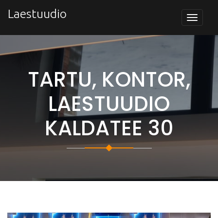
Skip
Laestuudio
to
Toggle
navigat
content
TARTU, KONTOR,
LAESTUUDIO
KALDATEE 30